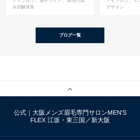
アイブロウ
眉デザイン
眉毛の悩
アイブロウ
メ
み別解決策
デザイン
ブログ一覧
公式｜大阪メンズ眉毛専門サロンMEN'S
FLEX 江坂・東三国／新大阪