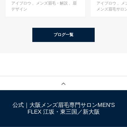
アイブロウ
メンズ眉毛・解説
眉
アイブロウ
メ
デザイン
メンズ眉毛サロ
ブログ一覧
公式｜大阪メンズ眉毛専門サロンMEN'S
FLEX 江坂・東三国／新大阪