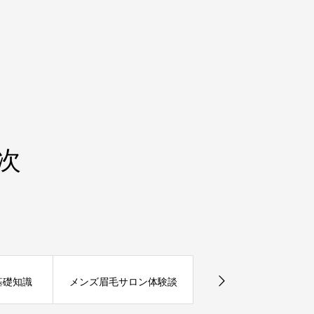
次
メンズ眉毛サロンMen'
基礎知識
メンズ眉毛サロン体験談
dear.ご紹介